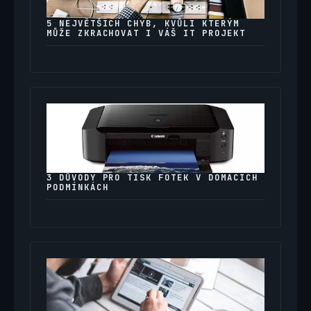
5 NEJVĚTŠÍCH CHYB, KVŮLI KTERÝM
MŮŽE ZKRACHOVAT I VÁŠ IT PROJEKT
3 DŮVODY PRO TISK FOTEK V DOMÁCÍCH
PODMÍNKÁCH