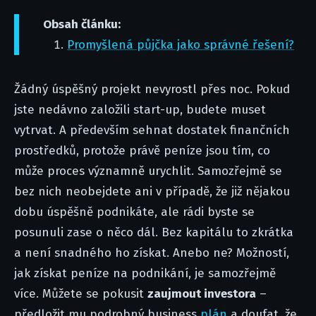
Obsah článku:
Promyšlená půjčka jako správné řešení?
Žádný úspěšný projekt nevyrostl přes noc. Pokud
jste nedávno založili start-up, budete muset
vytrvat. A především sehnat dostatek finančních
prostředků, protože právě peníze jsou tím, co
může proces významně urychlit. Samozřejmě se
bez nich neobejdete ani v případě, že již nějakou
dobu úspěšně podnikáte, ale rádi byste se
posunuli zase o něco dál. Bez kapitálu to zkrátka
a není snadného ho získat. Anebo ne? Možností,
jak získat peníze na podnikání, je samozřejmě
více. Můžete se pokusit
zaujmout investora
–
předložit mu podrobný business
plán
a doufat, že