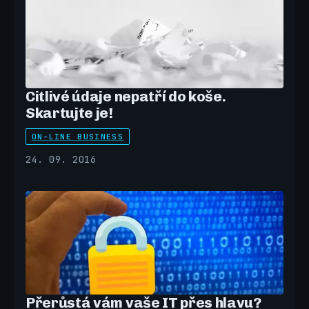
Citlivé údaje nepatří do koše.
Skartujte je!
ON-LINE BUSINESS
24. 09. 2016
Přerůstá vám vaše IT přes hlavu?