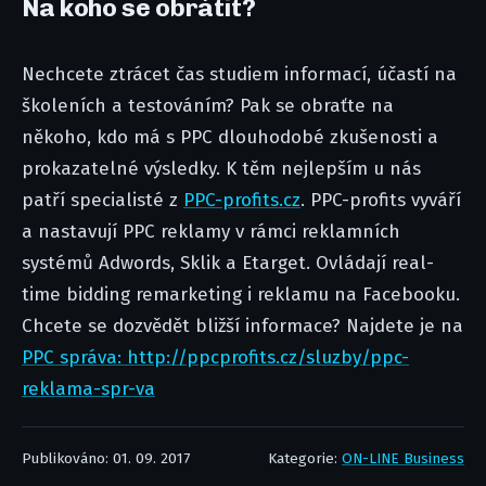
Na koho se obrátit?
Nechcete ztrácet čas studiem informací, účastí na
školeních a testováním? Pak se obraťte na
někoho, kdo má s PPC dlouhodobé zkušenosti a
prokazatelné výsledky. K těm nejlepším u nás
patří specialisté z
PPC-profits.cz
. PPC-profits vyváří
a nastavují PPC reklamy v rámci reklamních
systémů Adwords, Sklik a Etarget. Ovládají real-
time bidding remarketing i reklamu na Facebooku.
Chcete se dozvědět bližší informace? Najdete je na
PPC správa: http://ppcprofits.cz/sluzby/ppc-
reklama-spr-va
Publikováno: 01. 09. 2017
Kategorie:
ON-LINE Business