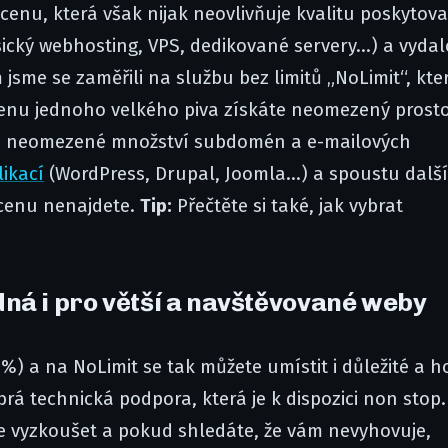
 cenu, která však nijak neovlivňuje kvalitu poskytov
sický webhosting, VPS, dedikované servery...) a vydal
sme se zaměřili na službu bez limitů „NoLimit“, kte
 cenu jednoho velkého piva získáte neomezený prost
, neomezené množství subdomén a e-mailových
likací
(WordPress, Drupal, Joomla...) a spoustu dalš
 cenu nenajdete.
Tip:
Přečtěte si také, jak vybrat
ná i pro větší a navštěvované weby
) a na NoLimit se tak můžete umístit i důležité a h
rá technická podpora, která je k dispozici non stop.
e vyzkoušet a pokud shledáte, že vám nevyhovuje,