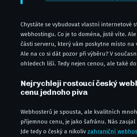
Chystáte se vybudovat vlastní internetové 
webhostingu. Co je to doména, jistě víte. Al
části serveru, který vám poskytne místo na v
Ale na co si dát pozor při výběru? V součas
ohledech liší. Tedy nejen cenou, ale také d
Nejrychleji rostoucí český web
cenu jednoho piva
Webhosterů je spousta, ale kvalitních mnohe
příjemnou cenu, je jako šafránu. Nás zaujal
Jde tedy o český a nikoliv
zahraniční webhos