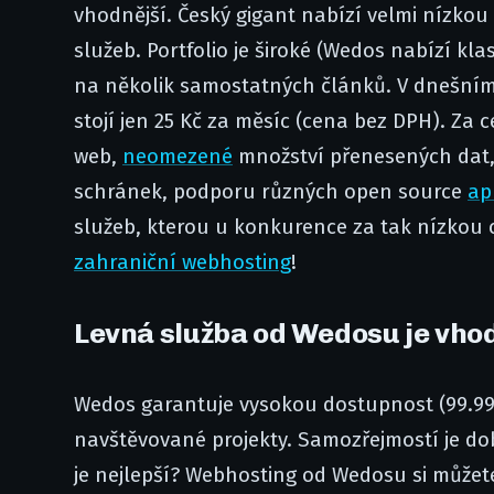
vhodnější. Český gigant nabízí velmi nízkou
služeb. Portfolio je široké (Wedos nabízí kla
na několik samostatných článků. V dnešním j
stojí jen 25 Kč za měsíc (cena bez DPH). Za
web,
neomezené
množství přenesených dat
schránek, podporu různých open source
ap
služeb, kterou u konkurence za tak nízkou
zahraniční webhosting
!
Levná služba od Wedosu je vhod
Wedos garantuje vysokou dostupnost (99.99%
navštěvované projekty. Samozřejmostí je dob
je nejlepší? Webhosting od Wedosu si můžet