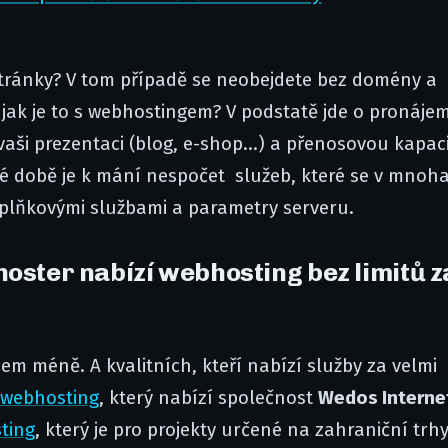
stránky? V tom případě se neobejdete bez domény a
e jak je to s webhostingem? V podstatě jde o pronáje
aši prezentaci (blog, e-shop...) a přenosovou kapac
né době je k mání nespočet služeb, které se v mnoh
oplňkovými službami a parametry serveru.
hoster nabízí webhosting bez limitů z
m méně. A kvalitních, kteří nabízí služby za velmi
webhosting
, který nabízí společnost
Wedos Internet
ting
, který je pro projekty určené na zahraniční trh