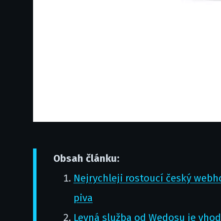
Obsah článku:
Nejrychleji rostoucí český webh
piva
Levná služba od Wedosu je vhod