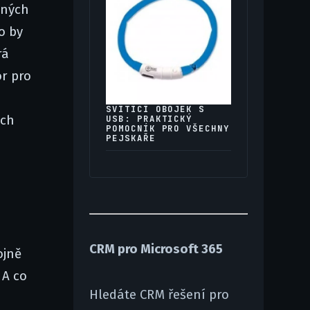
aných
o by
rá
or pro
SVÍTÍCÍ OBOJEK S
ích
USB: PRAKTICKÝ
POMOCNÍK PRO VŠECHNY
PEJSKAŘE
CRM pro Microsoft 365
ojně
 A co
Hledáte CRM řešení pro