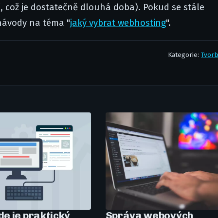
, což je dostatečně dlouhá doba). Pokud se stále
návody na téma "
jaký vybrat webhosting
".
Kategorie:
Tvor
e je praktický
Správa webových