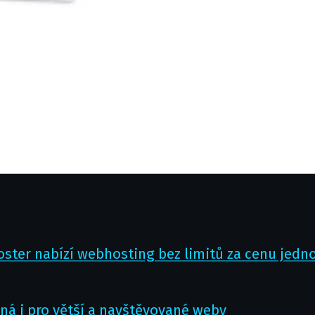
oster nabízí webhosting bez limitů za cenu jedn
ná i pro větší a navštěvované weby