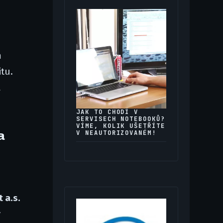
m
itu.
a
JAK TO CHODÍ V
SERVISECH NOTEBOOKŮ?
VÍME, KOLIK UŠETŘÍTE
a
V NEAUTORIZOVANÉM!
 a.s.
y